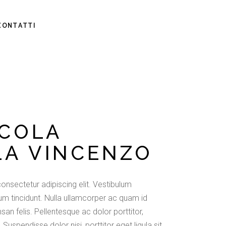
CONTATTI
ICOLA
LA VINCENZO
onsectetur adipiscing elit. Vestibulum
m tincidunt. Nulla ullamcorper ac quam id
san felis. Pellentesque ac dolor porttitor,
 Suspendisse dolor nisi, porttitor eget ligula sit