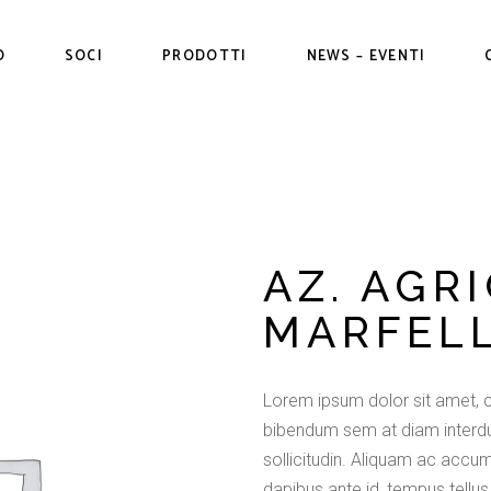
O
SOCI
PRODOTTI
NEWS – EVENTI
Soci Conferitori
Frutticoli
Servizi ai Soci
Orticole
tibuzione
Unisciti a noi
ni
AZ. AGR
MARFEL
Lorem ipsum dolor sit amet, c
bibendum sem at diam interdu
sollicitudin. Aliquam ac accum
dapibus ante id, tempus tellus.