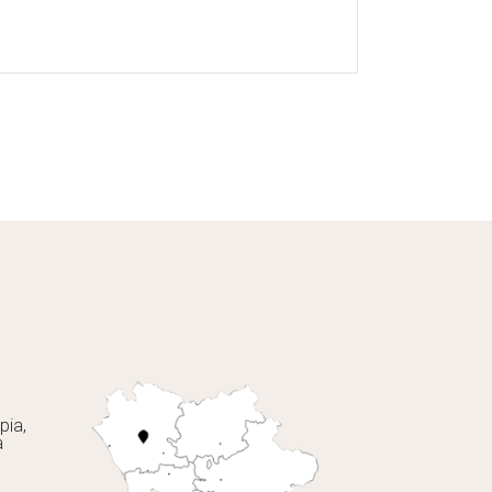
pia,
a