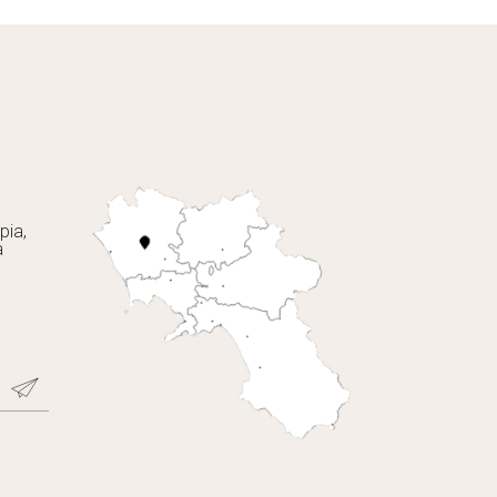
pia,
a