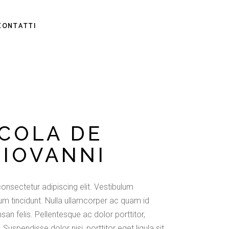
CONTATTI
ICOLA DE
GIOVANNI
onsectetur adipiscing elit. Vestibulum
m tincidunt. Nulla ullamcorper ac quam id
san felis. Pellentesque ac dolor porttitor,
 Suspendisse dolor nisi, porttitor eget ligula sit