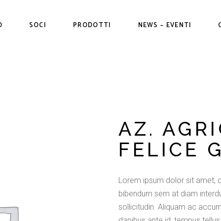
O
SOCI
PRODOTTI
NEWS – EVENTI
Soci Conferitori
Frutticoli
Servizi ai Soci
Orticole
tibuzione
Unisciti a noi
ni
AZ. AGR
FELICE 
Lorem ipsum dolor sit amet, c
bibendum sem at diam interdu
sollicitudin. Aliquam ac accum
dapibus ante id, tempus tellus.